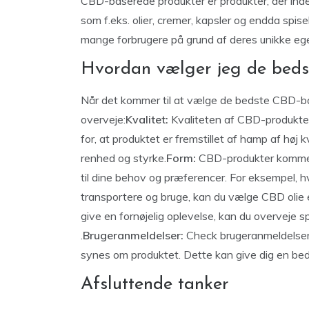
CBD-baserede produkter er produkter, der ind
som f.eks. olier, cremer, kapsler og endda spise
mange forbrugere på grund af deres unikke eg
Hvordan vælger jeg de beds
Når det kommer til at vælge de bedste CBD-bas
overveje:
Kvalitet:
Kvaliteten af CBD-produktet
for, at produktet er fremstillet af hamp af høj kv
renhed og styrke.
Form:
CBD-produkter kommer 
til dine behov og præferencer. For eksempel, hv
transportere og bruge, kan du vælge CBD olie e
give en fornøjelig oplevelse, kan du overveje sp
.
Brugeranmeldelser:
Check brugeranmeldelser 
synes om produktet. Dette kan give dig en bedre
Afsluttende tanker