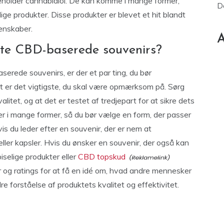
eholder cannabidiol. De kan komme i mange former,
D
lige produkter. Disse produkter er blevet et hit blandt
enskaber.
A
te CBD-baserede souvenirs?
erede souvenirs, er der et par ting, du bør
 er det vigtigste, du skal være opmærksom på. Sørg
alitet, og at det er testet af tredjepart for at sikre dets
i mange former, så du bør vælge en form, der passer
is du leder efter en souvenir, der er nem at
ller kapsler. Hvis du ønsker en souvenir, der også kan
iselige produkter eller
CBD topskud
og ratings for at få en idé om, hvad andre mennesker
 forståelse af produktets kvalitet og effektivitet.