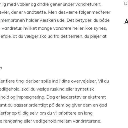
D
er lig med vabler og andre gener under vandreturen,
øvler, der er vandtætte. Men desværre følger medfører
 membranen holder væsken ude. Det betyder, du både
A
 vandretur, hvilket mange vandrere heller ikke synes,
anbefale, at du vælger sko ud fra det terræn, du plejer at
?
flere ting, der bør spille ind i dine overvejelser. Vil du
igehold, skal du vælge ruskind eller syntetisk
ehold og imprægnering. Dog er læderstøvler ekstremt
emt du passer ordentligt på dem og giver dem en god
or op til dig selv, om du vil prioritere en lang
ore rengøring eller vedligehold mellem vandreturene.