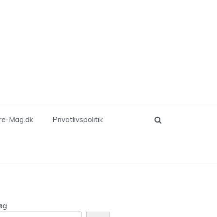
re-Mag.dk
Privatlivspolitik
øg