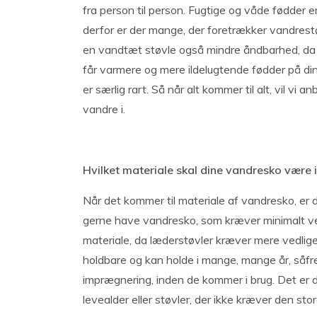
fra person til person. Fugtige og våde fødder 
derfor er der mange, der foretrækker vandrest
en vandtæt støvle også mindre åndbarhed, da
får varmere og mere ildelugtende fødder på din
er særlig rart. Så når alt kommer til alt, vil vi 
vandre i.
Hvilket materiale skal dine vandresko være i
Når det kommer til materiale af vandresko, er der 
gerne have vandresko, som kræver minimalt vedl
materiale, da læderstøvler kræver mere vedlig
holdbare og kan holde i mange, mange år, såfr
imprægnering, inden de kommer i brug. Det er derf
levealder eller støvler, der ikke kræver den st