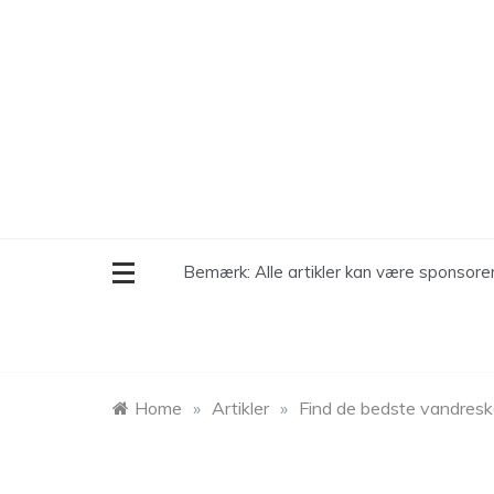
Skip
to
content
Bemærk: Alle artikler kan være sponsor
Home
»
Artikler
»
Find de bedste vandresko