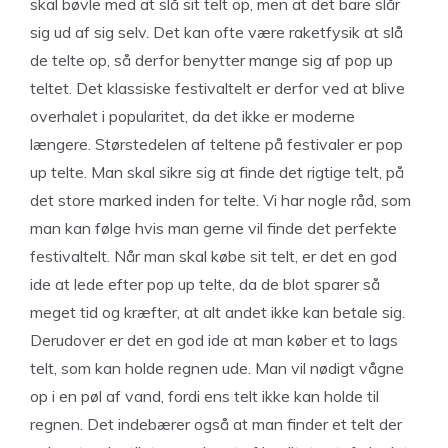
skal bøvle med at slå sit telt op, men at det bare slår
sig ud af sig selv. Det kan ofte være raketfysik at slå
de telte op, så derfor benytter mange sig af pop up
teltet. Det klassiske festivaltelt er derfor ved at blive
overhalet i popularitet, da det ikke er moderne
længere. Størstedelen af teltene på festivaler er pop
up telte. Man skal sikre sig at finde det rigtige telt, på
det store marked inden for telte. Vi har nogle råd, som
man kan følge hvis man gerne vil finde det perfekte
festivaltelt. Når man skal købe sit telt, er det en god
ide at lede efter pop up telte, da de blot sparer så
meget tid og kræfter, at alt andet ikke kan betale sig.
Derudover er det en god ide at man køber et to lags
telt, som kan holde regnen ude. Man vil nødigt vågne
op i en pøl af vand, fordi ens telt ikke kan holde til
regnen. Det indebærer også at man finder et telt der